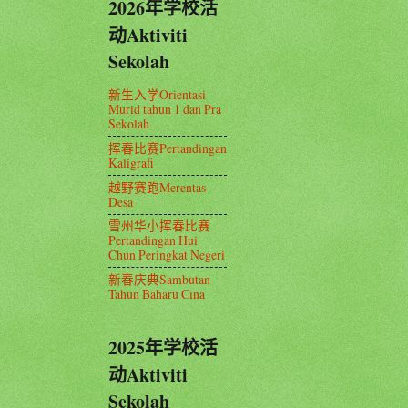
2026年学校活
动Aktiviti
Sekolah
新生入学Orientasi
Murid tahun 1 dan Pra
Sekolah
挥春比赛Pertandingan
Kaligrafi
越野赛跑Merentas
Desa
雪州华小挥春比赛
Pertandingan Hui
Chun Peringkat Negeri
新春庆典Sambutan
Tahun Baharu Cina
2025年学校活
动Aktiviti
Sekolah