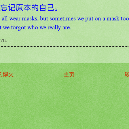
忘记原本的自己。
all wear masks, but sometimes we put on a mask to
t we forgot who we really are.
0/14
的博文
主页