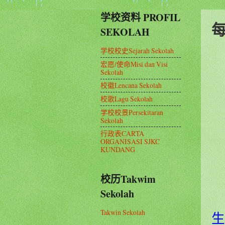
学校资料 PROFIL
SEKOLAH
学校校史Sejarah Sekolah
宏愿/使命Misi dan Visi
Sekolah
校徽Lencana Sekolah
校歌Lagu Sekolah
学校校景Persekitaran
Sekolah
行政表CARTA
ORGANISASI SJKC
KUNDANG
校历Takwim
Sekolah
Takwin Sekolah
生