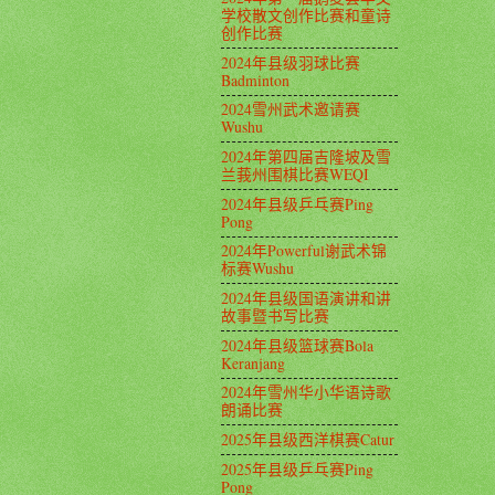
学校散文创作比赛和童诗
创作比赛
2024年县级羽球比赛
Badminton
2024雪州武术邀请赛
Wushu
2024年第四届吉隆坡及雪
兰莪州围棋比赛WEQI
2024年县级乒乓赛Ping
Pong
2024年Powerful谢武术锦
标赛Wushu
2024年县级国语演讲和讲
故事暨书写比赛
2024年县级篮球赛Bola
Keranjang
2024年雪州华小华语诗歌
朗诵比赛
2025年县级西洋棋赛Catur
2025年县级乒乓赛Ping
Pong