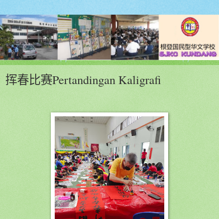
挥春比赛Pertandingan Kaligrafi