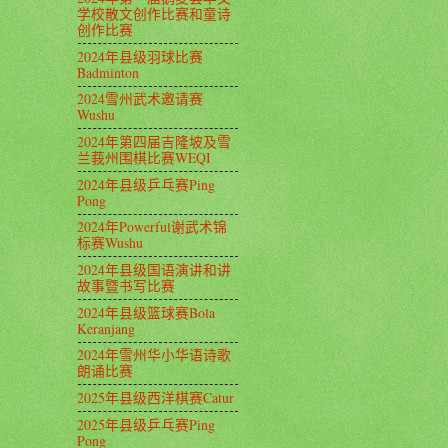
学校散文创作比赛和童诗
创作比赛
2024年县级羽球比赛
Badminton
2024雪州武术邀请赛
Wushu
2024年第四届吉隆坡及雪
兰莪州围棋比赛WEQI
2024年县级乒乓赛Ping
Pong
2024年Powerful谢武术锦
标赛Wushu
2024年县级国语演讲和讲
故事暨书写比赛
2024年县级篮球赛Bola
Keranjang
2024年雪州华小华语诗歌
朗诵比赛
2025年县级西洋棋赛Catur
2025年县级乒乓赛Ping
Pong