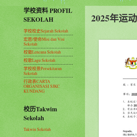
学校资料 PROFIL
2025年运动会
SEKOLAH
学校校史Sejarah Sekolah
宏愿/使命Misi dan Visi
Sekolah
校徽Lencana Sekolah
校歌Lagu Sekolah
学校校景Persekitaran
Sekolah
行政表CARTA
ORGANISASI SJKC
KUNDANG
校历Takwim
Sekolah
Takwin Sekolah