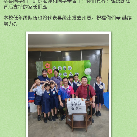
恭喜同学们！训练老师和同学辛苦了！你们真棒！也感谢在
背后支持的家长们🙏
本校低年级队伍也将代表县级出发去州赛。祝福你们❤️ 继续
努力💪