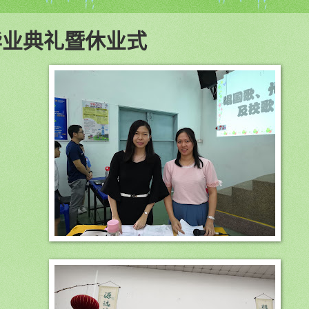
毕业典礼暨休业式