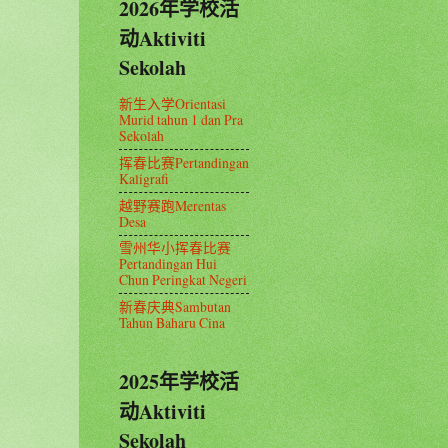
2026年学校活
动Aktiviti
Sekolah
新生入学Orientasi
Murid tahun 1 dan Pra
Sekolah
挥春比赛Pertandingan
Kaligrafi
越野赛跑Merentas
Desa
雪州华小挥春比赛
Pertandingan Hui
Chun Peringkat Negeri
新春庆典Sambutan
Tahun Baharu Cina
2025年学校活
动Aktiviti
Sekolah