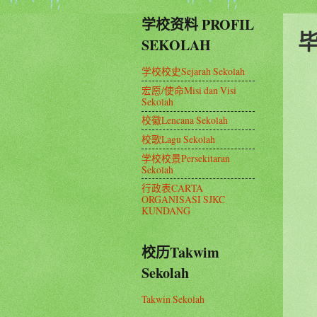
学校资料 PROFIL
SEKOLAH
学校校史Sejarah Sekolah
宏愿/使命Misi dan Visi
Sekolah
校徽Lencana Sekolah
校歌Lagu Sekolah
学校校景Persekitaran
Sekolah
行政表CARTA
ORGANISASI SJKC
KUNDANG
校历Takwim
Sekolah
Takwin Sekolah