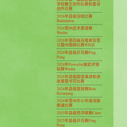
学校散文创作比赛和童诗
创作比赛
2024年县级羽球比赛
Badminton
2024雪州武术邀请赛
Wushu
2024年第四届吉隆坡及雪
兰莪州围棋比赛WEQI
2024年县级乒乓赛Ping
Pong
2024年Powerful谢武术锦
标赛Wushu
2024年县级国语演讲和讲
故事暨书写比赛
2024年县级篮球赛Bola
Keranjang
2024年雪州华小华语诗歌
朗诵比赛
2025年县级西洋棋赛Catur
2025年县级乒乓赛Ping
Pong