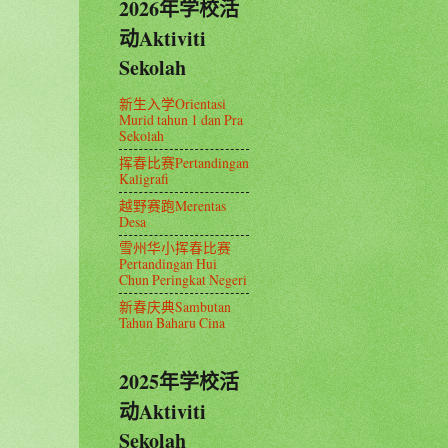
2026年学校活
动Aktiviti
Sekolah
新生入学Orientasi
Murid tahun 1 dan Pra
Sekolah
挥春比赛Pertandingan
Kaligrafi
越野赛跑Merentas
Desa
雪州华小挥春比赛
Pertandingan Hui
Chun Peringkat Negeri
新春庆典Sambutan
Tahun Baharu Cina
2025年学校活
动Aktiviti
Sekolah