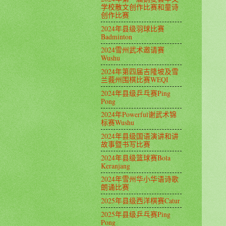
学校散文创作比赛和童诗
创作比赛
2024年县级羽球比赛
Badminton
2024雪州武术邀请赛
Wushu
2024年第四届吉隆坡及雪
兰莪州围棋比赛WEQI
2024年县级乒乓赛Ping
Pong
2024年Powerful谢武术锦
标赛Wushu
2024年县级国语演讲和讲
故事暨书写比赛
2024年县级篮球赛Bola
Keranjang
2024年雪州华小华语诗歌
朗诵比赛
2025年县级西洋棋赛Catur
2025年县级乒乓赛Ping
Pong