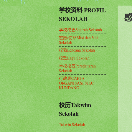
学校资料 PROFIL
SEKOLAH
学校校史Sejarah Sekolah
宏愿/使命Misi dan Visi
Sekolah
校徽Lencana Sekolah
校歌Lagu Sekolah
学校校景Persekitaran
Sekolah
行政表CARTA
ORGANISASI SJKC
KUNDANG
校历Takwim
Sekolah
Takwin Sekolah