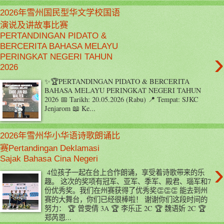
2026年雪州国民型华文学校国语
演说及讲故事比赛
PERTANDINGAN PIDATO &
BERCERITA BAHASA MELAYU
›
PERINGKAT NEGERI TAHUN
2026
✨🏆PERTANDINGAN PIDATO & BERCERITA
BAHASA MELAYU PERINGKAT NEGERI TAHUN
2026 📅 Tarikh: 20.05.2026 (Rabu) 📍 Tempat: SJKC
Jenjarom 📖 Ke...
2026年雪州华小华语诗歌朗诵比
赛Pertandingan Deklamasi
Sajak Bahasa Cina Negeri
›
4位孩子一起在台上合作朗诵，享受着诗歌带来的乐
趣。 这次的奖项有冠军、亚军、季军、殿君、瑙军和7
份优秀奖。我们在州赛获得了优秀奖👏👏👏 能去到州
赛的大舞台，你们已经很棒啦！ 谢谢你们这段时间的
努力： 🏆 曾雯倩 3A 🏆 李乐正 2C 🏆 魏语妡 2C 🏆
郑芮恩...