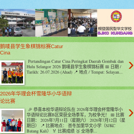
鹅唛县学生象棋锦标赛Catur
Cina
›
Pertandingan Catur Cina Peringkat Daerah Gombak dan
Hulu Selangor 2026 鹅唛县学生象棋锦标赛 📅 日期 /
Tarikh: 26.07.2026 (Ahad) 📍 地点 / Tempat: Selayan...
2026年华理会杯雪隆华小华语辩
论比赛
›
🎉 恭喜本校华语辩论队在 2026年华理会杯雪隆华小
华语辩论比赛B区荣获全场季军，为校争光！ 📅 比赛
日期： 2026年7月11日（星期六） 2026年7月12日（星
期日） 📍 比赛地点： 峇冬加里华文小学（SJKC
Batang Kali） 🏅 比赛成绩 🥉 全场季...