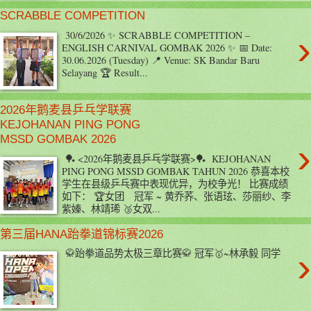
SCRABBLE COMPETITION
›
30/6/2026 ✨ SCRABBLE COMPETITION –
ENGLISH CARNIVAL GOMBAK 2026 ✨ 📅 Date:
30.06.2026 (Tuesday) 📍 Venue: SK Bandar Baru
Selayang 🏆 Result...
2026年鹅麦县乒乓学联赛
KEJOHANAN PING PONG
MSSD GOMBAK 2026
›
🏓 <2026年鹅麦县乒乓学联赛>🏓 KEJOHANAN
PING PONG MSSD GOMBAK TAHUN 2026 恭喜本校
学生在县级乒乓赛中表现优异，为校争光！ 比赛成绩
如下： 🏆女团 冠军 ~ 黄乔荞、张语玹、莎丽纱、李
紫嫀、林靖琋 🥉女双...
第三届HANA跆拳道锦标赛2026
›
🥋跆拳道品势太极三章比赛🥋 冠军🥇~林承毅 同学