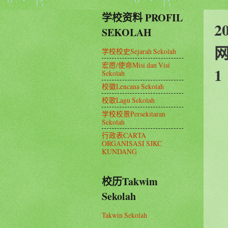
学校资料 PROFIL
2
SEKOLAH
网
学校校史Sejarah Sekolah
宏愿/使命Misi dan Visi
1
Sekolah
校徽Lencana Sekolah
校歌Lagu Sekolah
学校校景Persekitaran
Sekolah
行政表CARTA
ORGANISASI SJKC
KUNDANG
校历Takwim
Sekolah
Takwin Sekolah