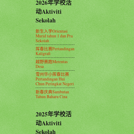
2026年学校活
动Aktiviti
Sekolah
新生入学Orientasi
Murid tahun 1 dan Pra
Sekolah
挥春比赛Pertandingan
Kaligrafi
越野赛跑Merentas
Desa
雪州华小挥春比赛
Pertandingan Hui
Chun Peringkat Negeri
新春庆典Sambutan
Tahun Baharu Cina
2025年学校活
动Aktiviti
Sekolah