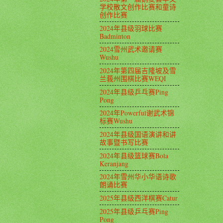
学校散文创作比赛和童诗
创作比赛
2024年县级羽球比赛
Badminton
2024雪州武术邀请赛
Wushu
2024年第四届吉隆坡及雪
兰莪州围棋比赛WEQI
2024年县级乒乓赛Ping
Pong
2024年Powerful谢武术锦
标赛Wushu
2024年县级国语演讲和讲
故事暨书写比赛
2024年县级篮球赛Bola
Keranjang
2024年雪州华小华语诗歌
朗诵比赛
2025年县级西洋棋赛Catur
2025年县级乒乓赛Ping
Pong