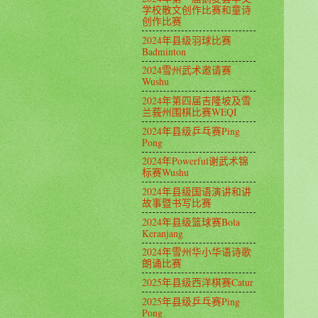
学校散文创作比赛和童诗
创作比赛
2024年县级羽球比赛
Badminton
2024雪州武术邀请赛
Wushu
2024年第四届吉隆坡及雪
兰莪州围棋比赛WEQI
2024年县级乒乓赛Ping
Pong
2024年Powerful谢武术锦
标赛Wushu
2024年县级国语演讲和讲
故事暨书写比赛
2024年县级篮球赛Bola
Keranjang
2024年雪州华小华语诗歌
朗诵比赛
2025年县级西洋棋赛Catur
2025年县级乒乓赛Ping
Pong