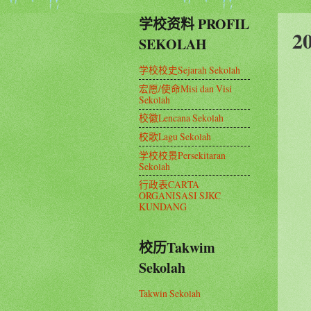
学校资料 PROFIL
2
SEKOLAH
学校校史Sejarah Sekolah
宏愿/使命Misi dan Visi
Sekolah
校徽Lencana Sekolah
校歌Lagu Sekolah
学校校景Persekitaran
Sekolah
行政表CARTA
ORGANISASI SJKC
KUNDANG
校历Takwim
Sekolah
Takwin Sekolah