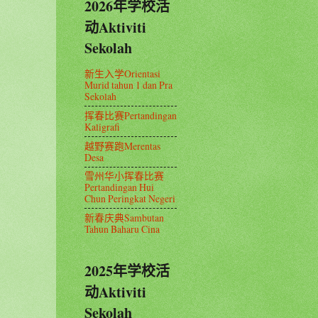
2026年学校活
动Aktiviti
Sekolah
新生入学Orientasi
Murid tahun 1 dan Pra
Sekolah
挥春比赛Pertandingan
Kaligrafi
越野赛跑Merentas
Desa
雪州华小挥春比赛
Pertandingan Hui
Chun Peringkat Negeri
新春庆典Sambutan
Tahun Baharu Cina
2025年学校活
动Aktiviti
Sekolah