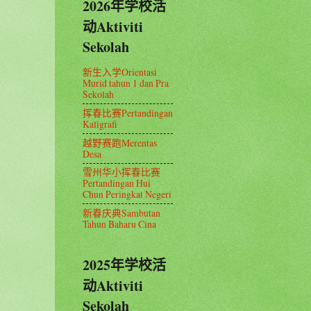
2026年学校活
动Aktiviti
Sekolah
新生入学Orientasi
Murid tahun 1 dan Pra
Sekolah
挥春比赛Pertandingan
Kaligrafi
越野赛跑Merentas
Desa
雪州华小挥春比赛
Pertandingan Hui
Chun Peringkat Negeri
新春庆典Sambutan
Tahun Baharu Cina
2025年学校活
动Aktiviti
Sekolah