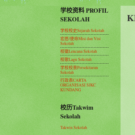
学校资料 PROFIL
K
SEKOLAH
学校校史Sejarah Sekolah
宏愿/使命Misi dan Visi
Sekolah
校徽Lencana Sekolah
校歌Lagu Sekolah
学校校景Persekitaran
Sekolah
行政表CARTA
ORGANISASI SJKC
KUNDANG
校历Takwim
Sekolah
Takwin Sekolah