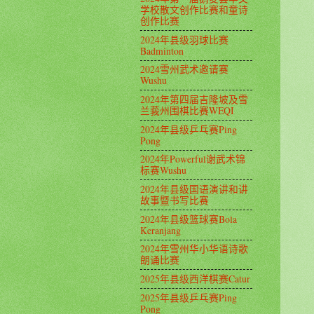
学校散文创作比赛和童诗
创作比赛
2024年县级羽球比赛
Badminton
2024雪州武术邀请赛
Wushu
2024年第四届吉隆坡及雪
兰莪州围棋比赛WEQI
2024年县级乒乓赛Ping
Pong
2024年Powerful谢武术锦
标赛Wushu
2024年县级国语演讲和讲
故事暨书写比赛
2024年县级篮球赛Bola
Keranjang
2024年雪州华小华语诗歌
朗诵比赛
2025年县级西洋棋赛Catur
2025年县级乒乓赛Ping
Pong