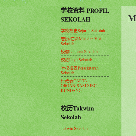
学校资料 PROFIL
SEKOLAH
学校校史Sejarah Sekolah
宏愿/使命Misi dan Visi
Sekolah
校徽Lencana Sekolah
校歌Lagu Sekolah
学校校景Persekitaran
Sekolah
行政表CARTA
ORGANISASI SJKC
KUNDANG
校历Takwim
Sekolah
Takwin Sekolah