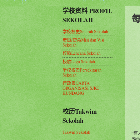
学校资料 PROFIL
SEKOLAH
学校校史Sejarah Sekolah
宏愿/使命Misi dan Visi
Sekolah
校徽Lencana Sekolah
校歌Lagu Sekolah
学校校景Persekitaran
Sekolah
行政表CARTA
ORGANISASI SJKC
KUNDANG
校历Takwim
Sekolah
Takwin Sekolah
“
毁