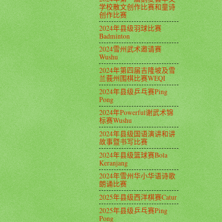
学校散文创作比赛和童诗
创作比赛
2024年县级羽球比赛
Badminton
2024雪州武术邀请赛
Wushu
2024年第四届吉隆坡及雪
兰莪州围棋比赛WEQI
2024年县级乒乓赛Ping
Pong
2024年Powerful谢武术锦
标赛Wushu
2024年县级国语演讲和讲
故事暨书写比赛
2024年县级篮球赛Bola
Keranjang
2024年雪州华小华语诗歌
朗诵比赛
2025年县级西洋棋赛Catur
2025年县级乒乓赛Ping
Pong