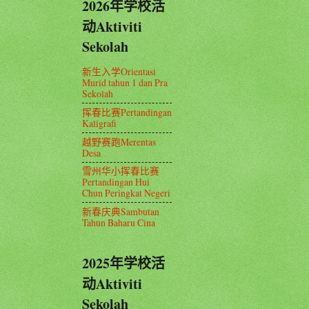
2026年学校活
动Aktiviti
Sekolah
新生入学Orientasi
Murid tahun 1 dan Pra
Sekolah
挥春比赛Pertandingan
Kaligrafi
越野赛跑Merentas
Desa
雪州华小挥春比赛
Pertandingan Hui
Chun Peringkat Negeri
新春庆典Sambutan
Tahun Baharu Cina
2025年学校活
动Aktiviti
Sekolah