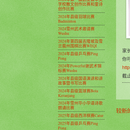
学校散文创作比赛和童诗
创作比赛
2024年县级羽球比赛
Badminton
2024雪州武术邀请赛
Wushu
2024年第四届吉隆坡及雪
兰莪州围棋比赛WEQI
家
2024年县级乒乓赛Ping
Pong
你
2024年Powerful谢武术锦
htt
标赛Wushu
截止
2024年县级国语演讲和讲
故事暨书写比赛
2024年县级篮球赛Bola
Keranjang
2024年雪州华小华语诗歌
朗诵比赛
较新
2025年县级西洋棋赛Catur
2025年县级乒乓赛Ping
Pong