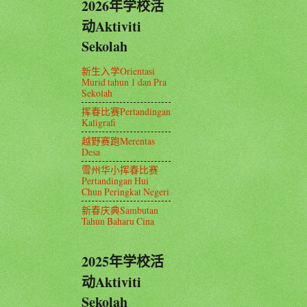
2026年学校活
动Aktiviti
Sekolah
新生入学Orientasi
Murid tahun 1 dan Pra
Sekolah
挥春比赛Pertandingan
Kaligrafi
越野赛跑Merentas
Desa
雪州华小挥春比赛
Pertandingan Hui
Chun Peringkat Negeri
新春庆典Sambutan
Tahun Baharu Cina
2025年学校活
动Aktiviti
Sekolah