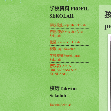
学校资料 PROFIL
孩
SEKOLAH
pe
学校校史Sejarah Sekolah
宏愿/使命Misi dan Visi
Sekolah
校徽Lencana Sekolah
校歌Lagu Sekolah
学校校景Persekitaran
Sekolah
行政表CARTA
ORGANISASI SJKC
KUNDANG
校历Takwim
Sekolah
Takwin Sekolah