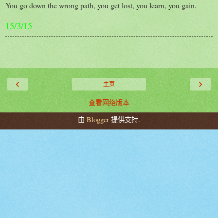
You go down the wrong path, you get lost, you learn, you gain.
15/3/15
‹
›
主页
查看网络版本
由
Blogger
提供支持.