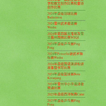
学校散文创作比赛和童诗
创作比赛
2024年县级羽球比赛
Badminton
2024雪州武术邀请赛
Wushu
2024年第四届吉隆坡及雪
兰莪州围棋比赛WEQI
2024年县级乒乓赛Ping
Pong
2024年Powerful谢武术锦
标赛Wushu
2024年县级国语演讲和讲
故事暨书写比赛
2024年县级篮球赛Bola
Keranjang
2024年雪州华小华语诗歌
朗诵比赛
2025年县级西洋棋赛Catur
2025年县级乒乓赛Ping
Pong