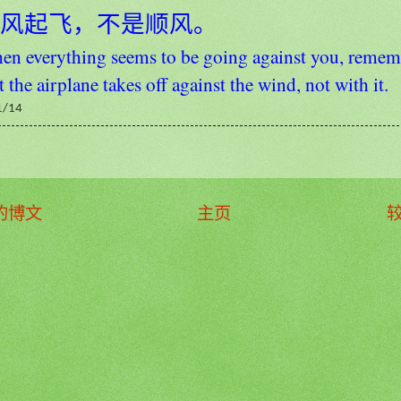
风起飞，不是顺风。
n everything seems to be going against you, remem
t the airplane takes off against the wind, not with it.
1/14
的博文
主页