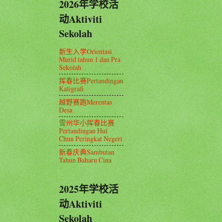
2026年学校活
动Aktiviti
Sekolah
新生入学Orientasi
Murid tahun 1 dan Pra
Sekolah
挥春比赛Pertandingan
Kaligrafi
越野赛跑Merentas
Desa
雪州华小挥春比赛
Pertandingan Hui
Chun Peringkat Negeri
新春庆典Sambutan
Tahun Baharu Cina
2025年学校活
动Aktiviti
Sekolah