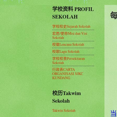
学校资料 PROFIL
SEKOLAH
学校校史Sejarah Sekolah
宏愿/使命Misi dan Visi
Sekolah
校徽Lencana Sekolah
校歌Lagu Sekolah
学校校景Persekitaran
Sekolah
行政表CARTA
ORGANISASI SJKC
KUNDANG
校历Takwim
Sekolah
Takwin Sekolah
当