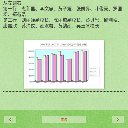
从左到右
第一行：
杰菲里
、
李文忠
、
黄子耀
、
张凯昇
、
叶俊豪
、
罗国
松
、
郑有皓
第二行：
刘丽婵副校长、
陈丽燕副校长、
蔡贝恩、
邱溯岐、
唐嘉欣、
苏
洵仪、
麦淑璇、
黄韵缜
、
吴玉冰校长
‹
›
主页