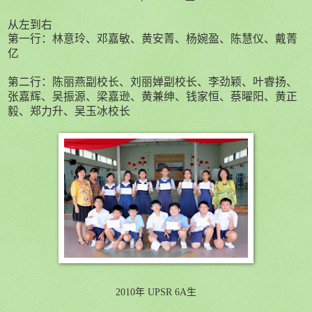
从左到右
第一行：
林意玲、
邓嘉敏、
黄安菁、
杨婉盈
、
陈慧仪
、
戴菁
亿
第二行：
陈丽燕副校长、
刘丽婵副校长
、
李劲颖
、
叶睿扬
、
张嘉辉
、
吴振源
、
梁嘉逊
、
黄兼绅
、
钱家恒
、
蔡曜阳、
黄正
毅
、
郑力升
、
吴玉冰校长
2010
年
UPSR 6A
生